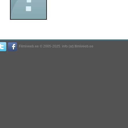
Filmiveeb.ee © 2005-2025. info (at) filmiveeb.ee