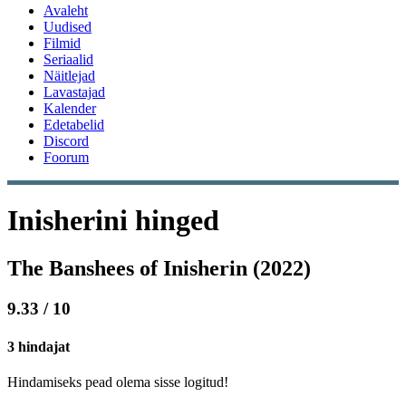
Avaleht
Uudised
Filmid
Seriaalid
Näitlejad
Lavastajad
Kalender
Edetabelid
Discord
Foorum
Inisherini hinged
The Banshees of Inisherin (2022)
9.33 / 10
3 hindajat
Hindamiseks pead olema sisse logitud!