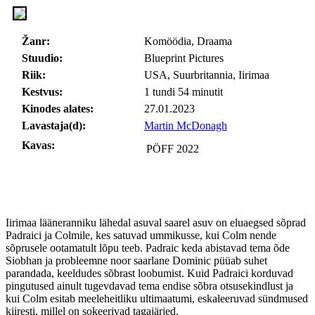
Žanr:
Komöödia, Draama
Stuudio:
Blueprint Pictures
Riik:
USA, Suurbritannia, Iirimaa
Kestvus:
1 tundi 54 minutit
Kinodes alates:
27.01.2023
Lavastaja(d):
Martin McDonagh
Kavas:
PÖFF 2022
Iirimaa lääneranniku lähedal asuval saarel asuv on eluaegsed sõprad
Padraici ja Colmile, kes satuvad ummikusse, kui Colm nende
sõprusele ootamatult lõpu teeb. Padraic keda abistavad tema õde
Siobhan ja probleemne noor saarlane Dominic püüab suhet
parandada, keeldudes sõbrast loobumist. Kuid Padraici korduvad
pingutused ainult tugevdavad tema endise sõbra otsusekindlust ja
kui Colm esitab meeleheitliku ultimaatumi, eskaleeruvad sündmused
kiiresti, millel on sokeerivad tagajärjed.