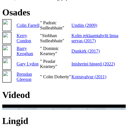
Osades
" Padraic
Colin Farrell
Undiin (2009)
Suilleabhain"
Kerry
"Siobhan
Kolm reklaamtahvlit linna
Condon
Suilleabhain"
servas (2017)
Barry
" Dominic
Dunkirk (2017)
Keoghan
Kearney"
" Peadar
Gary Lydon
Inisherini hinged (2022)
Kearney"
Brendan
" Colm Doherty"
Korravalvur (2011)
Gleeson
Videod
Lingid