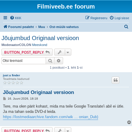
Filmiveeb.ee foorum
KKK
Registreeru
Logi sisse
O
Foorumi pealeht
Muu
Ost-müük-vahetus
t
Jõujumbud Originaal versioon
s
ModeraatorCOLON
Meeskond
i
BUTTON_POST_REPLY
Otsi
Täiendatud otsing
1 postitust •
1
. leht
1
-st
just a finder
Teadmata kadunud
Jõujumbud Originaal versioon
P
16. Juuni 2026, 18:18
o
s
Tere, ma olen pärit kohast, mida ma teile Google Translate'i abil ei ütle.
t
Ja ma tahan seda DVD-d leida.
i
t
https://lostmediaarchive.fandom.com/wik ... onian_Dub)
u
s
BUTTON_POST_REPLY