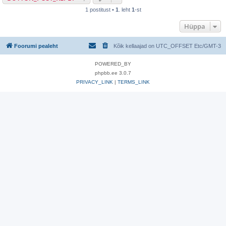
1 postitust •
1
. leht
1
-st
Hüppa
Foorumi pealeht
Kõik kellaajad on UTC_OFFSET Etc/GMT-3
POWERED_BY
phpbb.ee 3.0.7
PRIVACY_LINK
|
TERMS_LINK