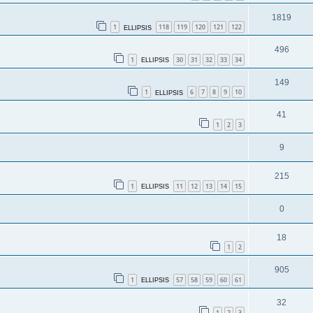
1819
1
118
119
120
121
122
ELLIPSIS
496
1
30
31
32
33
34
ELLIPSIS
149
1
6
7
8
9
10
ELLIPSIS
41
1
2
3
9
215
1
11
12
13
14
15
ELLIPSIS
0
18
1
2
905
1
57
58
59
60
61
ELLIPSIS
32
1
2
3