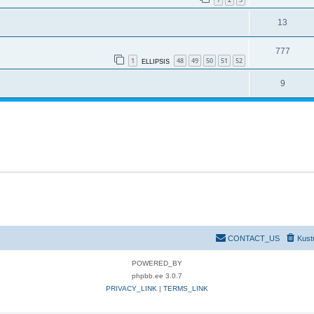
13
777
1
48
49
50
51
52
ELLIPSIS
9
CONTACT_US
Kust
POWERED_BY
phpbb.ee 3.0.7
PRIVACY_LINK
|
TERMS_LINK