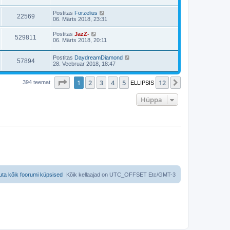
Postitas
Forzelius
22569
06. Märts 2018, 23:31
Postitas
JazZ-
529811
06. Märts 2018, 20:11
Postitas
DaydreamDiamond
57894
28. Veebruar 2018, 18:47
1
. leht
12
-st
1
2
3
4
5
12
Järgmine
394 teemat
ELLIPSIS
Hüppa
uta kõik foorumi küpsised
Kõik kellaajad on UTC_OFFSET Etc/GMT-3