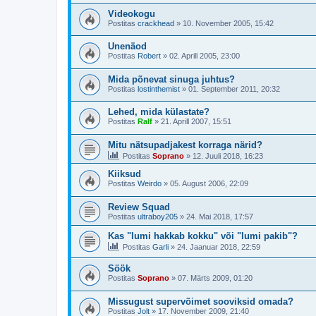
Videokogu
Postitas
crackhead
»
10. November 2005, 15:42
Unenäod
Postitas
Robert
»
02. Aprill 2005, 23:00
Mida põnevat sinuga juhtus?
Postitas
lostinthemist
»
01. September 2011, 20:32
Lehed, mida külastate?
Postitas
Ralf
»
21. Aprill 2007, 15:51
Mitu nätsupadjakest korraga närid?
Postitas
Soprano
»
12. Juuli 2018, 16:23
Kiiksud
Postitas
Weirdo
»
05. August 2006, 22:09
Review Squad
Postitas
ultraboy205
»
24. Mai 2018, 17:57
Kas "lumi hakkab kokku" või "lumi pakib"?
Postitas
Garli
»
24. Jaanuar 2018, 22:59
Söök
Postitas
Soprano
»
07. Märts 2009, 01:20
Missugust supervõimet sooviksid omada?
Postitas
Jolt
»
17. November 2009, 21:40