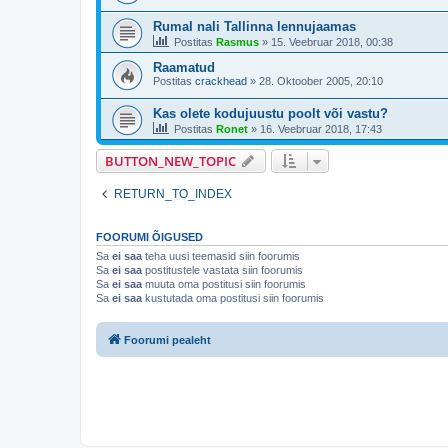
Rumal nali Tallinna lennujaamas
Postitas
Rasmus
»
15. Veebruar 2018, 00:38
Raamatud
Postitas
crackhead
»
28. Oktoober 2005, 20:10
Kas olete kodujuustu poolt või vastu?
Postitas
Ronet
»
16. Veebruar 2018, 17:43
BUTTON_NEW_TOPIC
RETURN_TO_INDEX
FOORUMI ÕIGUSED
Sa
ei saa
teha uusi teemasid siin foorumis
Sa
ei saa
postitustele vastata siin foorumis
Sa
ei saa
muuta oma postitusi siin foorumis
Sa
ei saa
kustutada oma postitusi siin foorumis
Foorumi pealeht