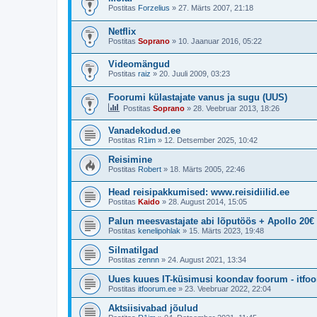
Postitas
Forzelius
»
27. Märts 2007, 21:18
Netflix
Postitas
Soprano
»
10. Jaanuar 2016, 05:22
Videomängud
Postitas
raiz
»
20. Juuli 2009, 03:23
Foorumi külastajate vanus ja sugu (UUS)
Postitas
Soprano
»
28. Veebruar 2013, 18:26
Vanadekodud.ee
Postitas
R1im
»
12. Detsember 2025, 10:42
Reisimine
Postitas
Robert
»
18. Märts 2005, 22:46
Head reisipakkumised: www.reisidiilid.ee
Postitas
Kaido
»
28. August 2014, 15:05
Palun meesvastajate abi lõputöös + Apollo 20€
Postitas
kenelipohlak
»
15. Märts 2023, 19:48
Silmatilgad
Postitas
zennn
»
24. August 2021, 13:34
Uues kuues IT-küsimusi koondav foorum - itfo
Postitas
itfoorum.ee
»
23. Veebruar 2022, 22:04
Aktsiisivabad jõulud