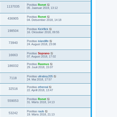
Postitas
Ronet
1137035
05. Jaanuar 2019, 13:12
Postitas
Ronet
436905
04. Detsember 2018, 14:18
Postitas
Kickflick
198504
16. Oktoober 2018, 09:55
Postitas
islandlife
73940
24. August 2018, 23:08
Postitas
Soprano
16663
07. August 2018, 17:02
Postitas
Rasmus
186032
29. Juuli 2018, 15:07
Postitas
ultraboy205
7118
24. Mai 2018, 17:57
Postitas
ethereal
32516
22. Aprill 2018, 13:47
Postitas
Ronet
559053
31. Märts 2018, 14:13
Postitas
rauls
53242
19. Märts 2018, 21:13