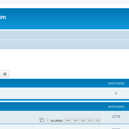
rum
Otsi
Täiendatud otsing
VASTUSEID
0
VASTUSEID
2278
1
148
149
150
151
152
ELLIPSIS