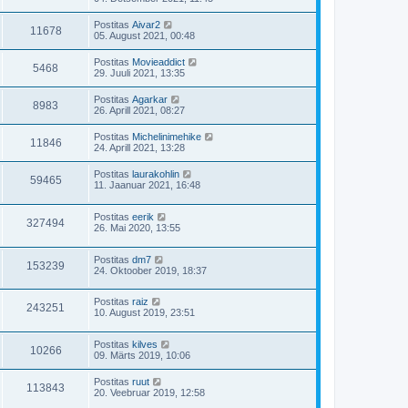
Postitas
Aivar2
11678
05. August 2021, 00:48
Postitas
Movieaddict
5468
29. Juuli 2021, 13:35
Postitas
Agarkar
8983
26. Aprill 2021, 08:27
Postitas
Michelinimehike
11846
24. Aprill 2021, 13:28
Postitas
laurakohlin
59465
11. Jaanuar 2021, 16:48
Postitas
eerik
327494
26. Mai 2020, 13:55
Postitas
dm7
153239
24. Oktoober 2019, 18:37
Postitas
raiz
243251
10. August 2019, 23:51
Postitas
kilves
10266
09. Märts 2019, 10:06
Postitas
ruut
113843
20. Veebruar 2019, 12:58