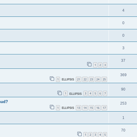
4
0
0
3
37
1
2
3
369
1
21
22
23
24
25
ELLIPSIS
90
1
3
4
5
6
7
ELLIPSIS
anud?
253
1
13
14
15
16
17
ELLIPSIS
1
70
1
2
3
4
5