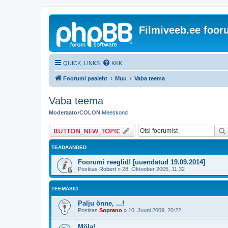
Filmiveeb.ee foo
QUICK_LINKS
KKK
Foorumi pealeht
Muu
Vaba teema
Vaba teema
ModeraatorCOLON
Meeskond
BUTTON_NEW_TOPIC
TEADAANDED
Foorumi reeglid! [uuendatud 19.09.2014]
Postitas
Robert
»
28. Oktoober 2005, 11:32
TEEMASID
Palju õnne, ...!
Postitas
Soprano
»
10. Juuni 2009, 20:22
Möla!