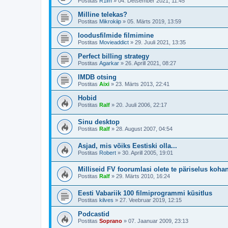
Postitas
R1im
»
04. Detsember 2021, 11:45
Milline telekas?
Postitas
Mikrokiip
»
05. Märts 2019, 13:59
loodusfilmide filmimine
Postitas
Movieaddict
»
29. Juuli 2021, 13:35
Perfect billing strategy
Postitas
Agarkar
»
26. Aprill 2021, 08:27
IMDB otsing
Postitas
Aixi
»
23. Märts 2013, 22:41
Hobid
Postitas
Ralf
»
20. Juuli 2006, 22:17
Sinu desktop
Postitas
Ralf
»
28. August 2007, 04:54
Asjad, mis võiks Eestiski olla...
Postitas
Robert
»
30. Aprill 2005, 19:01
Milliseid FV foorumlasi olete te päriselus koh
Postitas
Ralf
»
29. Märts 2010, 16:24
Eesti Vabariik 100 filmiprogrammi küsitlus
Postitas
kilves
»
27. Veebruar 2019, 12:15
Podcastid
Postitas
Soprano
»
07. Jaanuar 2009, 23:13