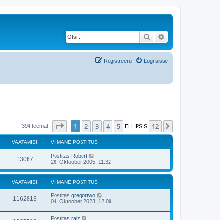
Otsi
Täiendatud otsing
Registreeru
Logi sisse
1
. leht
12
-st
1
2
3
4
5
12
Järgmine
394 teemat
ELLIPSIS
VAATAMISI
VIIMANE POSTITUS
Postitas
Robert
13067
28. Oktoober 2005, 11:32
VAATAMISI
VIIMANE POSTITUS
Postitas
gregortwo
1162813
04. Oktoober 2023, 12:09
Postitas
raiz