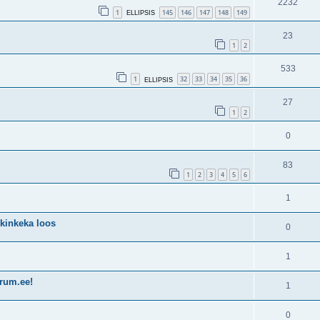
2232
1
145
146
147
148
149
ELLIPSIS
23
1
2
533
1
32
33
34
35
36
ELLIPSIS
27
1
2
0
83
1
2
3
4
5
6
1
 kinkeka loos
0
1
orum.ee!
1
0