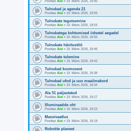
Postitas
Aixi
»
19. Märts 2026, 19:00
Tulnukad ja agenda 21
Postitas
Aixi
»
19. Märts 2026, 18:56
Tulnukate tegutsemine
Postitas
Aixi
»
19. Märts 2026, 18:53
Tulnukatega kohtumised iidsetel aegadel
Postitas
Aixi
»
19. Märts 2026, 18:50
Tulnukate hävitustöö
Postitas
Aixi
»
19. Märts 2026, 18:46
Tulnukate tulemine
Postitas
Aixi
»
19. Märts 2026, 18:42
Tulnukad kosmosest
Postitas
Aixi
»
19. Märts 2026, 18:38
Tulnukad ufod ja uus maailmakord
Postitas
Aixi
»
19. Märts 2026, 18:34
Ala 51 paljastatud
Postitas
Aixi
»
19. Märts 2026, 18:27
Illuminaatide oht
Postitas
Aixi
»
19. Märts 2026, 18:23
Massivaatlus
Postitas
Aixi
»
19. Märts 2026, 18:19
Robotite planeet