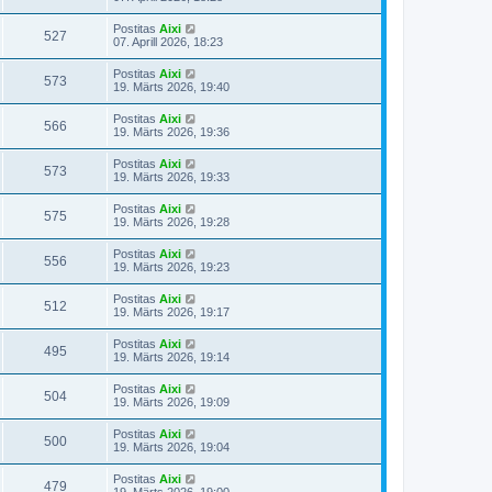
Postitas
Aixi
527
07. Aprill 2026, 18:23
Postitas
Aixi
573
19. Märts 2026, 19:40
Postitas
Aixi
566
19. Märts 2026, 19:36
Postitas
Aixi
573
19. Märts 2026, 19:33
Postitas
Aixi
575
19. Märts 2026, 19:28
Postitas
Aixi
556
19. Märts 2026, 19:23
Postitas
Aixi
512
19. Märts 2026, 19:17
Postitas
Aixi
495
19. Märts 2026, 19:14
Postitas
Aixi
504
19. Märts 2026, 19:09
Postitas
Aixi
500
19. Märts 2026, 19:04
Postitas
Aixi
479
19. Märts 2026, 19:00