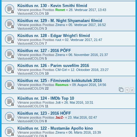
Küsitlus nr. 130 - Kevin Smithi filmid
Viimane postitus Postitas
Ronet
«
28. Veebruar 2017, 13:43
VastuseidCOLON
10
Küsitlus nr. 129 - M. Night Shyamalani filmid
Viimane postitus Postitas
Zinera
«
05. Veebruar 2017, 16:52
VastuseidCOLON
3
Küsitlus nr. 128 - Edgar Wright'i filmid
Viimane postitus Postitas
ruut
«
02. Veebruar 2017, 21:47
VastuseidCOLON
7
Küsitlus nr. 127 - 2016 PÖFF
Viimane postitus Postitas
Zinera
«
06. November 2016, 21:37
VastuseidCOLON
5
Küsitlus nr. 126 - Parim suvefilm 2016
Viimane postitus Postitas
CM-Girl
«
12. Oktoober 2016, 23:27
VastuseidCOLON
10
Küsitlus nr. 125 - Filmiveebi kokkutulek 2016
Viimane postitus Postitas
Rasmus
«
09. August 2016, 14:56
VastuseidCOLON
22
1
2
Küsitlus nr. 124 - IMDb Top 10
Viimane postitus Postitas
Jolt
«
26. Mai 2016, 10:31
VastuseidCOLON
11
Küsitlus nr. 123 - 2016 HÕFF
Viimane postitus Postitas
JazZ-
«
23. Mai 2016, 02:47
VastuseidCOLON
8
Küsitlus nr. 122 - Mustamäe Apollo kino
Viimane postitus Postitas
Zinera
«
06. Märts 2016, 15:39
VastuseidCOLON
8