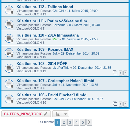
VastuseidCOLON
11
Küsitlus nr. 112 - Tallinna kinod
Viimane postitus Postitas
CM-Girl
«
11. Märts 2015, 02:09
VastuseidCOLON
13
Küsitlus nr. 111 - Parim võõrkeelne film
Viimane postitus Postitas
Forzelius
«
03. Märts 2015, 03:40
VastuseidCOLON
7
Küsitlus nr. 110 - 2014 filmiaastana
Viimane postitus Postitas
Ralf
«
01. Veebruar 2015, 21:50
VastuseidCOLON
6
Küsitlus nr. 109 - Kosmos IMAX
Viimane postitus Postitas
Jolt
«
29. Detsember 2014, 20:59
VastuseidCOLON
10
Küsitlus nr. 108 - 2014 PÖFF
Viimane postitus Postitas
LiveForThis
«
02. Detsember 2014, 21:55
VastuseidCOLON
19
1
2
Küsitlus nr. 107 - Christopher Nolan'i filmid
Viimane postitus Postitas
Jolt
«
11. November 2014, 13:35
VastuseidCOLON
9
Küsitlus nr. 106 - David Fincher'i filmid
Viimane postitus Postitas
CM-Girl
«
28. Oktoober 2014, 19:37
VastuseidCOLON
20
1
2
BUTTON_NEW_TOPIC
1
2
3
4
5
Järgmine
141 teemat