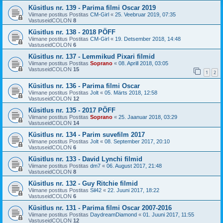
Küsitlus nr. 139 - Parima filmi Oscar 2019
Viimane postitus Postitas
CM-Girl
«
25. Veebruar 2019, 07:35
VastuseidCOLON
8
Küsitlus nr. 138 - 2018 PÖFF
Viimane postitus Postitas
CM-Girl
«
19. Detsember 2018, 14:48
VastuseidCOLON
6
Küsitlus nr. 137 - Lemmikud Pixari filmid
Viimane postitus Postitas
Soprano
«
08. Aprill 2018, 03:05
VastuseidCOLON
15
1
2
Küsitlus nr. 136 - Parima filmi Oscar
Viimane postitus Postitas
Jolt
«
05. Märts 2018, 12:58
VastuseidCOLON
12
Küsitlus nr. 135 - 2017 PÖFF
Viimane postitus Postitas
Soprano
«
25. Jaanuar 2018, 03:29
VastuseidCOLON
14
Küsitlus nr. 134 - Parim suvefilm 2017
Viimane postitus Postitas
Jolt
«
08. September 2017, 20:10
VastuseidCOLON
6
Küsitlus nr. 133 - David Lynchi filmid
Viimane postitus Postitas
dm7
«
06. August 2017, 21:48
VastuseidCOLON
8
Küsitlus nr. 132 - Guy Ritchie filmid
Viimane postitus Postitas
Sil42
«
22. Juuni 2017, 18:22
VastuseidCOLON
6
Küsitlus nr. 131 - Parima filmi Oscar 2007-2016
Viimane postitus Postitas
DaydreamDiamond
«
01. Juuni 2017, 11:55
VastuseidCOLON
12