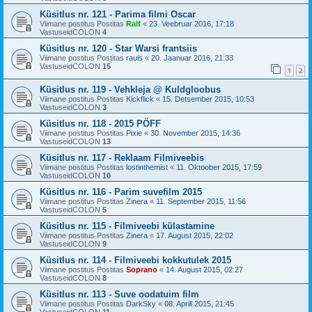
Küsitlus nr. 121 - Parima filmi Oscar
Viimane postitus Postitas
Ralf
«
23. Veebruar 2016, 17:18
VastuseidCOLON
4
Küsitlus nr. 120 - Star Warsi frantsiis
Viimane postitus Postitas
rauls
«
20. Jaanuar 2016, 21:33
VastuseidCOLON
15
1
2
Küsitlus nr. 119 - Vehkleja @ Kuldgloobus
Viimane postitus Postitas
Kickflick
«
15. Detsember 2015, 10:53
VastuseidCOLON
3
Küsitlus nr. 118 - 2015 PÖFF
Viimane postitus Postitas
Pixie
«
30. November 2015, 14:36
VastuseidCOLON
13
Küsitlus nr. 117 - Reklaam Filmiveebis
Viimane postitus Postitas
lostinthemist
«
11. Oktoober 2015, 17:59
VastuseidCOLON
10
Küsitlus nr. 116 - Parim suvefilm 2015
Viimane postitus Postitas
Zinera
«
11. September 2015, 11:56
VastuseidCOLON
5
Küsitlus nr. 115 - Filmiveebi külastamine
Viimane postitus Postitas
Zinera
«
17. August 2015, 22:02
VastuseidCOLON
9
Küsitlus nr. 114 - Filmiveebi kokkutulek 2015
Viimane postitus Postitas
Soprano
«
14. August 2015, 02:27
VastuseidCOLON
8
Küsitlus nr. 113 - Suve oodatuim film
Viimane postitus Postitas
DarkSky
«
08. Aprill 2015, 21:45