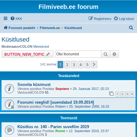
Filmiveeb.ee foorum
KKK
Registreeru
Logi sisse
O
Foorumi pealeht
Filmiveeb.ee
Küsitlused
t
Küsitlused
s
ModeraatorCOLON
Meeskond
i
Otsi
Täiendatud
BUTTON_NEW_TOPIC
1
2
3
4
5
Järgmine
141 teemat
Teadaanded
Soovita küsimust
Viimane postitus Postitas
Soprano
«
29. Jaanuar 2017, 02:13
VastuseidCOLON
51
1
2
3
4
Foorumi reeglid! [uuendatud 19.09.2014]
Viimane postitus Postitas
Robert
«
25. September 2006, 16:22
Teemasid
Küsitlus nr. 140 - Parim suvefilm 2019
Viimane postitus Postitas
Ronet
«
12. September 2019, 23:37
VastuseidCOLON
3