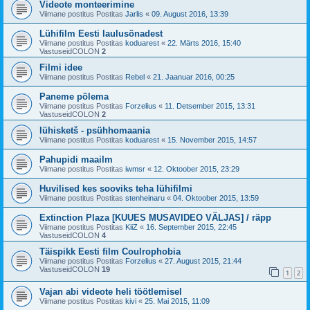
Videote monteerimine
Viimane postitus Postitas
Jarlis
«
09. August 2016, 13:39
Lühifilm Eesti laulusõnadest
Viimane postitus Postitas
koduarest
«
22. Märts 2016, 15:40
VastuseidCOLON
2
Filmi idee
Viimane postitus Postitas
Rebel
«
21. Jaanuar 2016, 00:25
Paneme põlema
Viimane postitus Postitas
Forzelius
«
11. Detsember 2015, 13:31
VastuseidCOLON
2
lühisketš - psühhomaania
Viimane postitus Postitas
koduarest
«
15. November 2015, 14:57
Pahupidi maailm
Viimane postitus Postitas
iwmsr
«
12. Oktoober 2015, 23:29
Huvilised kes sooviks teha lühifilmi
Viimane postitus Postitas
stenheinaru
«
04. Oktoober 2015, 13:59
Extinction Plaza [KUUES MUSAVIDEO VÄLJAS] / räpp
Viimane postitus Postitas
KiiZ
«
16. September 2015, 22:45
VastuseidCOLON
4
Täispikk Eesti film Coulrophobia
Viimane postitus Postitas
Forzelius
«
27. August 2015, 21:44
VastuseidCOLON
19
1
2
Vajan abi videote heli töötlemisel
Viimane postitus Postitas
kivi
«
25. Mai 2015, 11:09