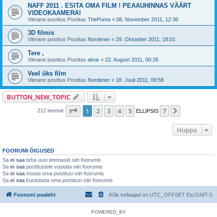
NAFF 2011 . ESITA OMA FILM ! PEAAUHINNAS VÄÄRT
VIDEOKAAMERA!
Viimane postitus Postitas
ThePuma
«
06. November 2011, 12:36
3D filmis
Viimane postitus Postitas
Nordener
«
29. Oktoober 2011, 18:01
Tere ,
Viimane postitus Postitas
alvar
«
22. August 2011, 00:26
Veel üks film
Viimane postitus Postitas
Nordener
«
18. Juuli 2011, 09:58
BUTTON_NEW_TOPIC
1
. leht
7
-st
1
2
3
4
5
7
Järgmine
212 teemat
ELLIPSIS
Hüppa
FOORUMI ÕIGUSED
Sa
ei saa
teha uusi teemasid siin foorumis
Sa
ei saa
postitustele vastata siin foorumis
Sa
ei saa
muuta oma postitusi siin foorumis
Sa
ei saa
kustutada oma postitusi siin foorumis
Foorumi pealeht
Kõik kellaajad on UTC_OFFSET Etc/GMT-3
POWERED_BY