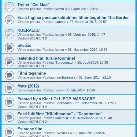
Treiler "Cat Map"
Viimane postitus Postitas
iwmsr
«
20. Aprill 2015, 23:31
Eesti-Inglise postapokalüptiline lühimängufilm The Border
Viimane postitus Postitas
tamnor
«
27. Veebruar 2015, 20:57
KOERAELU
Viimane postitus Postitas
iwmsr
«
08. Veebruar 2015, 14:47
VastuseidCOLON
2
Sketšid
Viimane postitus Postitas
iwmsr
«
03. November 2014, 16:36
Isetehtud filmi turule toomine!
Viimane postitus Postitas
Turbonaator
«
25. Juuli 2014, 10:38
VastuseidCOLON
1
Filmi tegemine
Viimane postitus Postitas
noorfilmitegija
«
01. Juuni 2014, 22:10
Mute (2012)
Viimane postitus Postitas
Sten
«
30. Mai 2014, 19:50
Framed by a Kid: LOLLIPOP MASSACRE
Viimane postitus Postitas
Spellbound
«
27. Detsember 2013, 17:23
VastuseidCOLON
4
Eesti lühifilm: ''Küüditamine'' / ''Deportation''
Viimane postitus Postitas
kalaraisk
«
16. November 2013, 15:48
VastuseidCOLON
2
Esimene film.
Viimane postitus Postitas
Byeshins
«
16. Juuni 2013, 00:24
VastuseidCOLON
10