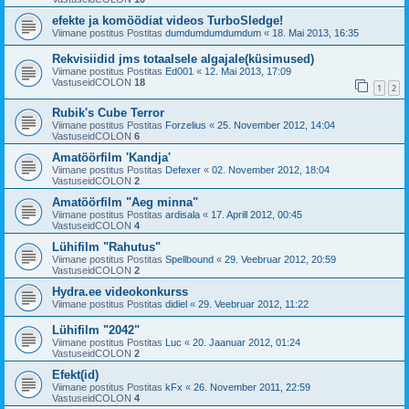
efekte ja komöödiat videos TurboSledge!
Viimane postitus Postitas
dumdumdumdumdum
«
18. Mai 2013, 16:35
Rekvisiidid jms totaalsele algajale(küsimused)
Viimane postitus Postitas
Ed001
«
12. Mai 2013, 17:09
VastuseidCOLON
18
1
2
Rubik's Cube Terror
Viimane postitus Postitas
Forzelius
«
25. November 2012, 14:04
VastuseidCOLON
6
Amatöörfilm 'Kandja'
Viimane postitus Postitas
Defexer
«
02. November 2012, 18:04
VastuseidCOLON
2
Amatöörfilm "Aeg minna"
Viimane postitus Postitas
ardisala
«
17. Aprill 2012, 00:45
VastuseidCOLON
4
Lühifilm "Rahutus"
Viimane postitus Postitas
Spellbound
«
29. Veebruar 2012, 20:59
VastuseidCOLON
2
Hydra.ee videokonkurss
Viimane postitus Postitas
didiel
«
29. Veebruar 2012, 11:22
Lühifilm "2042"
Viimane postitus Postitas
Luc
«
20. Jaanuar 2012, 01:24
VastuseidCOLON
2
Efekt(id)
Viimane postitus Postitas
kFx
«
26. November 2011, 22:59
VastuseidCOLON
4