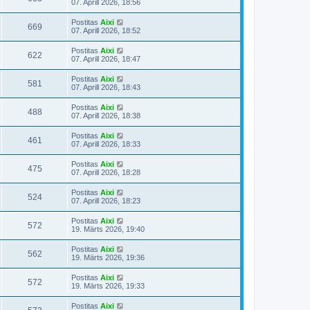
07. Aprill 2026, 18:56
Postitas
Aixi
669
07. Aprill 2026, 18:52
Postitas
Aixi
622
07. Aprill 2026, 18:47
Postitas
Aixi
581
07. Aprill 2026, 18:43
Postitas
Aixi
488
07. Aprill 2026, 18:38
Postitas
Aixi
461
07. Aprill 2026, 18:33
Postitas
Aixi
475
07. Aprill 2026, 18:28
Postitas
Aixi
524
07. Aprill 2026, 18:23
Postitas
Aixi
572
19. Märts 2026, 19:40
Postitas
Aixi
562
19. Märts 2026, 19:36
Postitas
Aixi
572
19. Märts 2026, 19:33
Postitas
Aixi