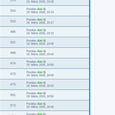
573
19. Märts 2026, 19:28
Postitas
Aixi
554
19. Märts 2026, 19:23
Postitas
Aixi
510
19. Märts 2026, 19:17
Postitas
Aixi
495
19. Märts 2026, 19:14
Postitas
Aixi
501
19. Märts 2026, 19:09
Postitas
Aixi
498
19. Märts 2026, 19:04
Postitas
Aixi
474
19. Märts 2026, 19:00
Postitas
Aixi
473
19. Märts 2026, 18:56
Postitas
Aixi
475
19. Märts 2026, 18:53
Postitas
Aixi
491
19. Märts 2026, 18:50
Postitas
Aixi
573
19. Märts 2026, 18:46
Postitas
Aixi