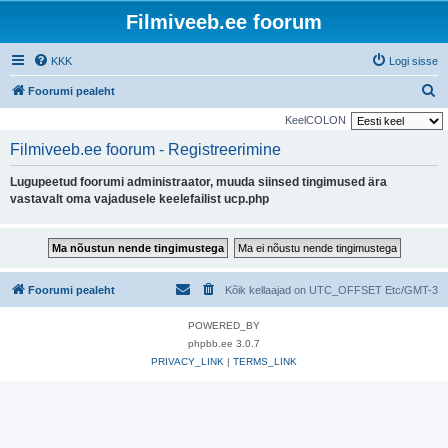
Filmiveeb.ee foorum
KKK
Logi sisse
O
Foorumi pealeht
t
KeelCOLON
s
Filmiveeb.ee foorum - Registreerimine
i
Lugupeetud foorumi administraator, muuda siinsed tingimused ära
vastavalt oma vajadusele keelefailist ucp.php
Foorumi pealeht
Kõik kellaajad on UTC_OFFSET Etc/GMT-3
POWERED_BY
phpbb.ee 3.0.7
PRIVACY_LINK
|
TERMS_LINK