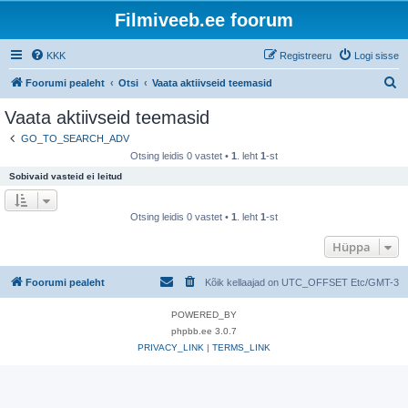
Filmiveeb.ee foorum
KKK
Registreeru
Logi sisse
O
Foorumi pealeht
Otsi
Vaata aktiivseid teemasid
t
Vaata aktiivseid teemasid
s
GO_TO_SEARCH_ADV
i
Otsing leidis 0 vastet •
1
. leht
1
-st
Sobivaid vasteid ei leitud
Otsing leidis 0 vastet •
1
. leht
1
-st
Hüppa
Foorumi pealeht
Kõik kellaajad on UTC_OFFSET Etc/GMT-3
POWERED_BY
phpbb.ee 3.0.7
PRIVACY_LINK
|
TERMS_LINK