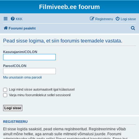
Filmiveeb.ee foorum
KKK
Registreeru
Logi sisse
O
Foorumi pealeht
t
Pead sisse logima, et siin foorumis teemadele vastata.
s
i
KasutajanimiCOLON
ParoolCOLON
Ma unustasin oma parooli
Logi mind sisse automaatselt igal külastusel
Varja minu foorumilolekut sellel sessioonil
REGISTREERU
Et sisse logida saaksid, pead olema registreeritud. Registreerimine võtab
ainult mõne hetke, aga annab sulle mitmeid võimalusi juurde. Foorumi
administraator võib anda erilisi õigusi registreeritud kasutajatele. Enne kui