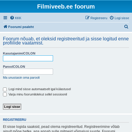
Filmiveeb.ee foorum
KKK
Registreeru
Logi sisse
O
Foorumi pealeht
t
Foorum nõuab, et oleksid registreeritud ja sisse logitud enne
s
profiilide vaatamist.
i
KasutajanimiCOLON
ParoolCOLON
Ma unustasin oma parooli
Logi mind sisse automaatselt igal külastusel
Varja minu foorumilolekut sellel sessioonil
REGISTREERU
Et sisse logida saaksid, pead olema registreeritud. Registreerimine võtab
ainult mõne hetke, aga annab sulle mitmeid võimalusi juurde. Foorumi