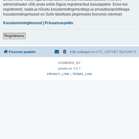
administraator võib anda erilisi õigusi registreeritud kasutajatele. Enne kui
registreerid, vaata ja nõustu kasutamistingimustega ja privaatsuspoliitikaga.
Kasutamistingimused on Sulle täielikuks järgimiseks foorumis olemisel.
Kasutamistingimused
|
Privaatsuspoliis
Registreeru
Foorumi pealeht
Kõik kellaajad on UTC_OFFSET Etc/GMT-3
POWERED_BY
phpbb.ee 3.0.7
PRIVACY_LINK
|
TERMS_LINK