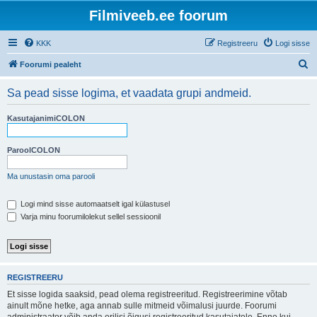
Filmiveeb.ee foorum
KKK
Registreeru
Logi sisse
O
Foorumi pealeht
t
Sa pead sisse logima, et vaadata grupi andmeid.
s
i
KasutajanimiCOLON
ParoolCOLON
Ma unustasin oma parooli
Logi mind sisse automaatselt igal külastusel
Varja minu foorumilolekut sellel sessioonil
REGISTREERU
Et sisse logida saaksid, pead olema registreeritud. Registreerimine võtab
ainult mõne hetke, aga annab sulle mitmeid võimalusi juurde. Foorumi
administraator võib anda erilisi õigusi registreeritud kasutajatele. Enne kui