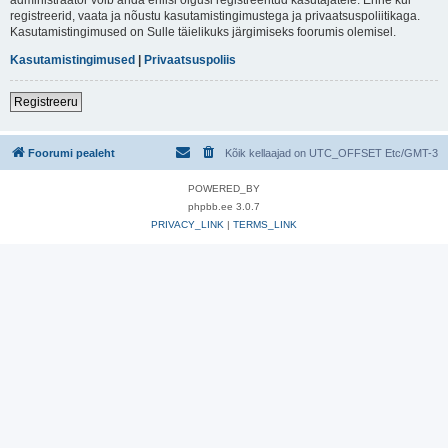
registreerid, vaata ja nõustu kasutamistingimustega ja privaatsuspoliitikaga.
Kasutamistingimused on Sulle täielikuks järgimiseks foorumis olemisel.
Kasutamistingimused
|
Privaatsuspoliis
Registreeru
Foorumi pealeht
Kõik kellaajad on UTC_OFFSET Etc/GMT-3
POWERED_BY
phpbb.ee 3.0.7
PRIVACY_LINK
|
TERMS_LINK