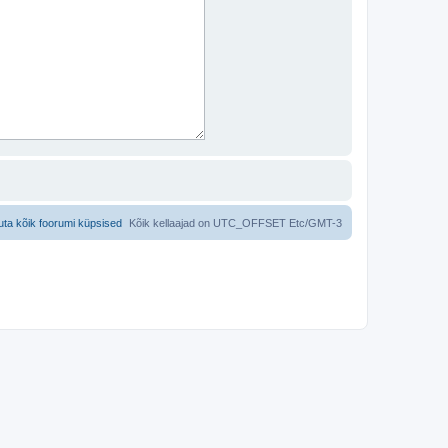
uta kõik foorumi küpsised
Kõik kellaajad on UTC_OFFSET Etc/GMT-3