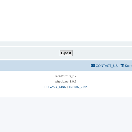
CONTACT_US
Kust
POWERED_BY
phpbb.ee 3.0.7
PRIVACY_LINK
|
TERMS_LINK