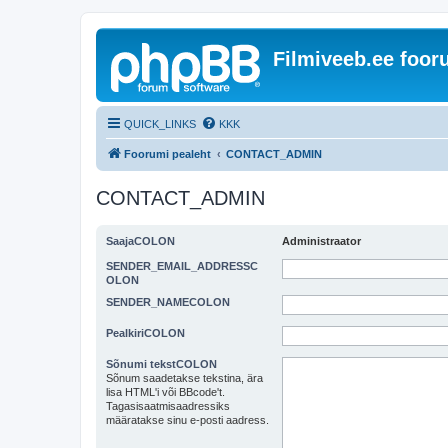
Filmiveeb.ee foo
QUICK_LINKS
KKK
Foorumi pealeht
CONTACT_ADMIN
CONTACT_ADMIN
SaajaCOLON
Administraator
SENDER_EMAIL_ADDRESSC
OLON
SENDER_NAMECOLON
PealkiriCOLON
Sõnumi tekstCOLON
Sõnum saadetakse tekstina, ära
lisa HTML'i või BBcode't.
Tagasisaatmisaadressiks
määratakse sinu e-posti aadress.