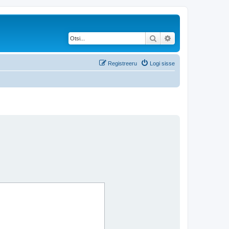
Otsi
Täiendatud otsing
Registreeru
Logi sisse