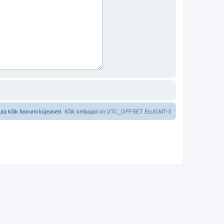
uta kõik foorumi küpsised
Kõik kellaajad on UTC_OFFSET Etc/GMT-3