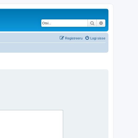
Otsi
Täiendatud otsing
Registreeru
Logi sisse