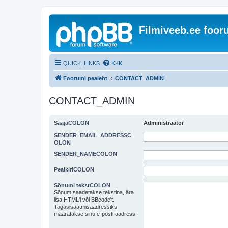
Filmiveeb.ee foo
QUICK_LINKS
KKK
Foorumi pealeht
CONTACT_ADMIN
CONTACT_ADMIN
SaajaCOLON
Administraator
SENDER_EMAIL_ADDRESSC
OLON
SENDER_NAMECOLON
PealkiriCOLON
Sõnumi tekstCOLON
Sõnum saadetakse tekstina, ära
lisa HTML'i või BBcode't.
Tagasisaatmisaadressiks
määratakse sinu e-posti aadress.