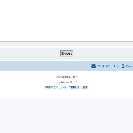
CONTACT_US
Kust
POWERED_BY
phpbb.ee 3.0.7
PRIVACY_LINK
|
TERMS_LINK